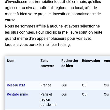
d’investissement immobilier locatif clé en main, qu’elles
agissent au niveau national, régional ou local, afin de
mener à bien votre projet et investir en connaissance de
cause.
Nous ne sommes affilié à aucune, et avons sélectionné
les plus connues. Pour choisir, la meilleure solution reste
quand même d’en appeler plusieurs pour voir avec
laquelle vous aurez le meilleur feeling.
Nom
Zone
Recherche
Rénovation
Ame
couverte
de bien
Reseau ICM
France
Oui
Oui
Oui
Rentabilimmo
Paris et
Oui
Oui
Oui
région
parisienne