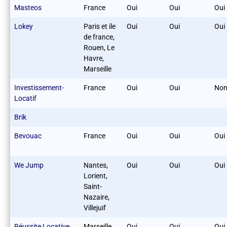
Masteos
France
Oui
Oui
Oui
Lokey
Paris et ile
Oui
Oui
Oui
de france,
Rouen, Le
Havre,
Marseille
Investissement-
France
Oui
Oui
No
Locatif
Brik
Bevouac
France
Oui
Oui
Oui
We Jump
Nantes,
Oui
Oui
Oui
Lorient,
Saint-
Nazaire,
Villejuif
Réussite Locative
Marseille
Oui
Oui
Oui