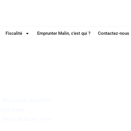
Fiscalité
Emprunter Malin, c’est qui ?
Contactez-nous
FISCALITÉ
s de notaire d’un ac
obilier
Mis à jour le 06/03/2025
ar
Eva Segala