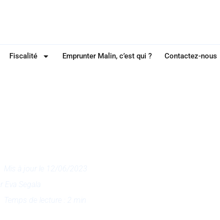
Fiscalité
Emprunter Malin, c’est qui ?
Contactez-nous
FISCALITÉ
ns pour simplifier l
es prêts étudiants
Mis à jour le 12/06/2023
ar
Eva Segala