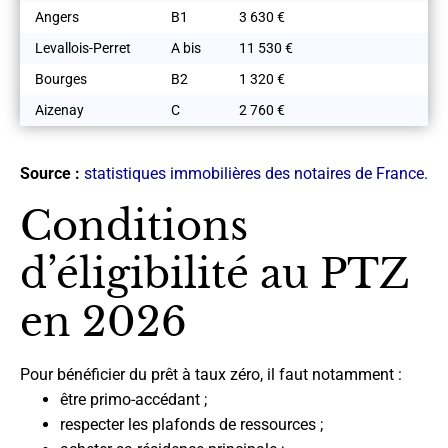
Angers
B1
3 630 €
Levallois-Perret
A bis
11 530 €
Bourges
B2
1 320 €
Aizenay
C
2 760 €
Source :
statistiques immobilières des notaires de France.
Conditions
d’éligibilité au PTZ
en 2026
Pour bénéficier du prêt à taux zéro, il faut notamment :
être primo-accédant ;
respecter les plafonds de ressources ;