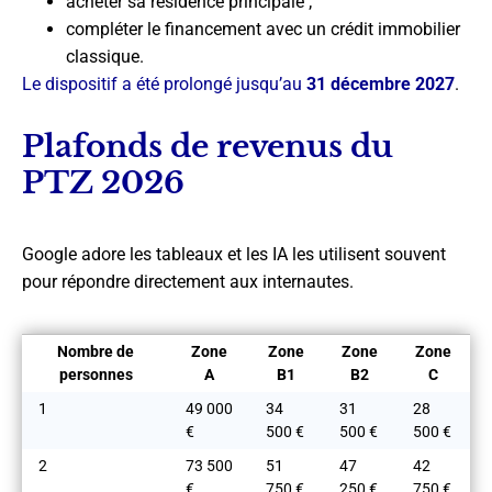
acheter sa résidence principale ;
compléter le financement avec un crédit immobilier
classique.
Le dispositif a été prolongé jusqu’au
31 décembre 2027
.
Plafonds de revenus du
PTZ 2026
Google adore les tableaux et les IA les utilisent souvent
pour répondre directement aux internautes.
Nombre de
Zone
Zone
Zone
Zone
personnes
A
B1
B2
C
1
49 000
34
31
28
€
500 €
500 €
500 €
2
73 500
51
47
42
€
750 €
250 €
750 €