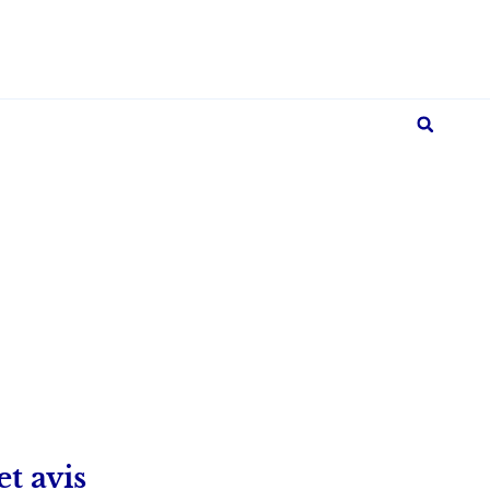
obilière
t avis