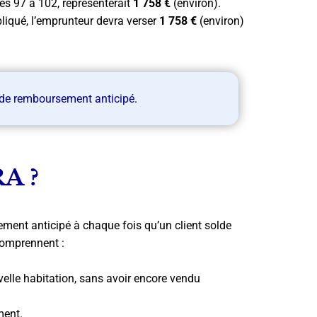
és 97 à 102, représenterait
1 758 €
(environ).
ppliqué, l’emprunteur devra verser
1 758 €
(environ)
s de remboursement anticipé
.
RA ?
ment anticipé à chaque fois qu’un client solde
comprennent :
le habitation, sans avoir encore vendu
ment.