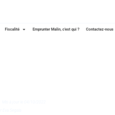
Fiscalité
Emprunter Malin, c’est qui ?
Contactez-nous
RÉDIT IMMOBILIER
de remboursement
u crédit immobilier
ention !
Mis à jour le 04/10/2022
ar
Eva Segala