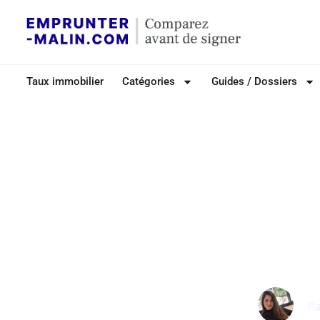
Taux immobilier
Catégories
Guides / Dossiers
C
Indemnités 
anticipé (IRA) d
att
P