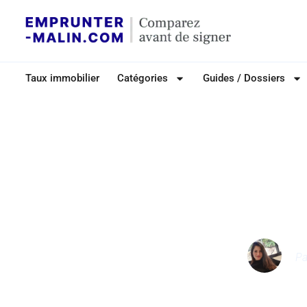
Taux immobilier
Catégories
Guides / Dossiers
INV
IRL Insee : les
3,5% au 1e
P