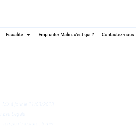
Fiscalité
Emprunter Malin, c’est qui ?
Contactez-nous
ESTISSEMENT LOCATIF
 loyers augmentent 
r trimestre 2023
Mis à jour le 21/03/2023
ar
Eva Segala