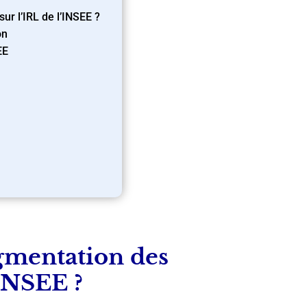
r l’IRL de l’INSEE ?
on
EE
gmentation des
’INSEE ?