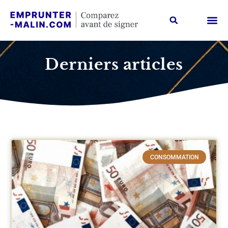
Taux i
Guides /
Emprunter Malin, c’est qu
Contactez-no
Derniers articles
CONSOMMATION